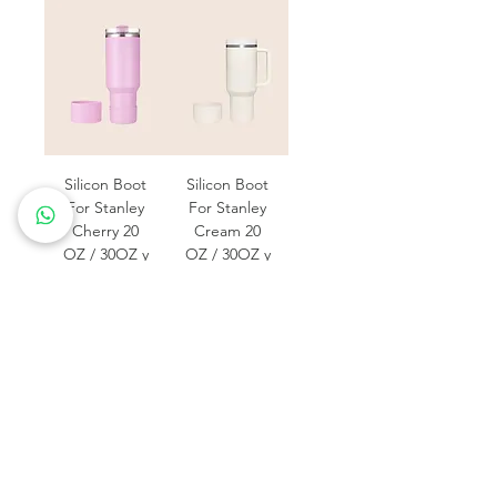
Silicon Boot
Silicon Boot
For Stanley
For Stanley
Cherry 20
Cream 20
OZ / 30OZ y
OZ / 30OZ y
40OZ
40OZ
Precio
Precio de oferta
Precio
Precio de oferta
USD 22,00
USD 11,00
USD 22,00
USD 11,00
50%OFF
50%OFF