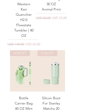
Western
30 OZ
Ken
Animal Print
Quencher
Precio
Precio de oferta
USD 50,00
USD 25,00
H2.0
Flowstate
Tumbler | 40
OZ
Precio
Precio de oferta
USD 130,00
USD 65,00
50%OFF
50%OFF
Bottle
Silicon Boot
Carrier Bag
For Stanley
40 OZ Mint
Matcha 20