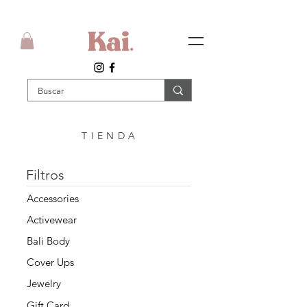
T I E N D A
Filtros
Accessories
Activewear
Bali Body
Cover Ups
Jewelry
Gift Card