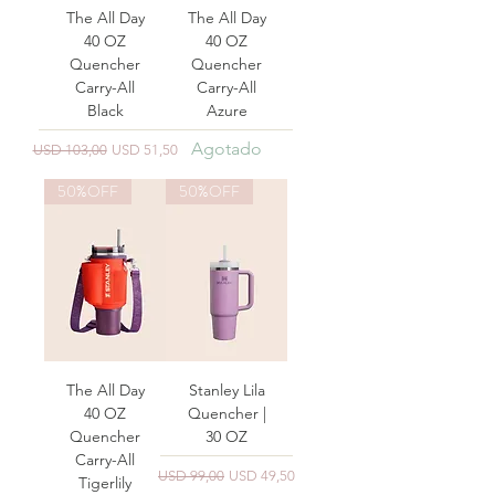
The All Day
The All Day
40 OZ
40 OZ
Quencher
Quencher
Carry-All
Carry-All
Black
Azure
Agotado
Precio
Precio de oferta
USD 103,00
USD 51,50
50%OFF
50%OFF
The All Day
Stanley Lila
40 OZ
Quencher |
Quencher
30 OZ
Carry-All
Precio
Precio de oferta
USD 99,00
USD 49,50
Tigerlily