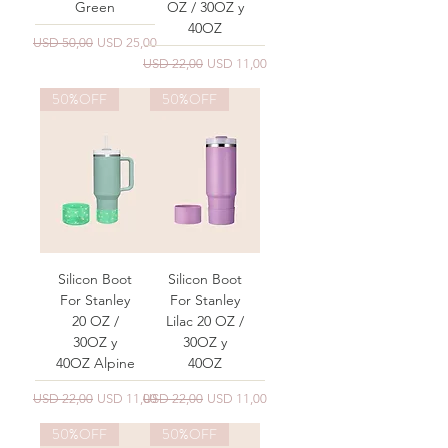
Green
OZ / 30OZ y
40OZ
Precio
Precio de oferta
USD 50,00
USD 25,00
Precio
Precio de oferta
USD 22,00
USD 11,00
50%OFF
50%OFF
Silicon Boot
Silicon Boot
For Stanley
For Stanley
20 OZ /
Lilac 20 OZ /
30OZ y
30OZ y
40OZ Alpine
40OZ
Precio
Precio de oferta
Precio
Precio de oferta
USD 22,00
USD 11,00
USD 22,00
USD 11,00
50%OFF
50%OFF