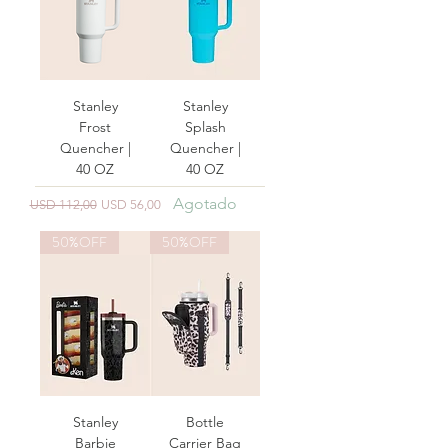
Stanley
Stanley
Frost
Splash
Quencher |
Quencher |
40 OZ
40 OZ
Agotado
Precio
Precio de oferta
USD 112,00
USD 56,00
50%OFF
50%OFF
Stanley
Bottle
Barbie
Carrier Bag