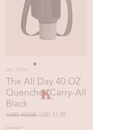
SKU: ST3042
The All Day 40 OZ
Quencher Carry-All
Black
Precio
Precio
 USD 103,00 
USD 51,50
de
Cantidad
*
oferta