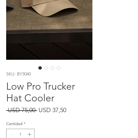
SKU: BY3040
Low Pro Trucker
Hat Cooler
Precio
Precio
 USD 75,00 
USD 37,50
de
Cantidad
*
oferta