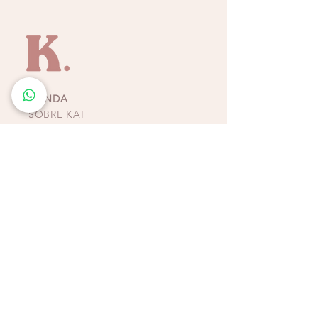
TIENDA
SOBRE KAI
CONTACTO
POLÍTICAS, TÉRMINOS Y
CONDICIONES DE
PAGOS
BIKINIS - ZAPATOS -
ACCESORIOS
TIENDAS COSTA RICA
ESCAZÚ
Multiplaza Escazú
Tercera Etapa - Diagonal a Zara & frente a KOAJ
Teléfono
(+506)
2438-4231
WhatsApp
(+506)
8932-3217
CURRIDABAT
Multiplaza del Este
Primera Etapa - Frente a H&M
Teléfono (+506)
2253-4065
WhatsApp (+506)
8832-3217
ALAJUELA
Plaza Real