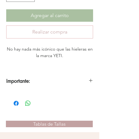
Agregar al carrito
Realizar compra
No hay nada más icónico que las hieleras en
la marca YETI.
Esta gorra se encuentra confeccionada
con rejilla reciclada y 80% poliéster reciclado
Importante:
y 20% algodón para un ajuste cómodo.
*No se realizan cambios ni devoluciones en
productos con descuentos. Aplica únicamente 30
días de garantía por defectos de fábrica.
Tablas de Tallas