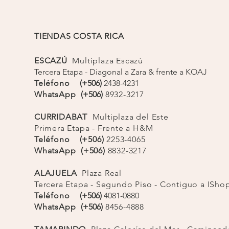
da
: Pantalones de cintura alta. Con leástico en su
oradas y confeccionadas en Colombia.
TIENDAS COSTA RICA
a mano en remojo suave, no colocar en secadora ni
ESCAZÚ
Multiplaza Escazú
prendas sumamente delicadas. Recordar no guardar
Tercera Etapa - Diagonal a Zara & frente a KOAJ
ndas junto con piezas húmedas.
Teléfono
(+506)
2438-4231
WhatsApp
(+506)
8932-3217
CURRIDABAT
Multiplaza del Este
Primera Etapa - Frente a H&M
Teléfono (+506)
2253-4065
WhatsApp (+506)
8832-3217
ALAJUELA
Plaza Real
Tercera Etapa - Segundo Piso - Contiguo a ISh
Teléfono
(+506)
4081-0880
WhatsApp
(+506)
8456-4888