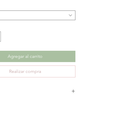
Agregar al carrito
Realizar compra
escuento no aplica cambios ni devoluciones.
te 30 días de garantía por defectos de