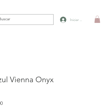
Iniciar sesión
zul Vienna Onyx
Precio
00