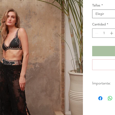
Tallas
*
Elegir
Cantidad
*
Importante:
*Productos en d
Aplica únicamen
fabricación.