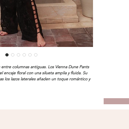
 entre columnas antiguas. Los Vienna Dune Pants
 encaje floral con una silueta amplia y fluida. Su
tras los lazos laterales añaden un toque romántico y
revela textura, transparencia y movimiento,
 clave para looks resort, celebraciones al aire libre
 un aire de misterio. Diseñadas para quienes
cia entre lo clásico y lo contemporáneo.
odelo lleva una talla pequeña small.
ión:
96% Polyamide 4% Elastano.