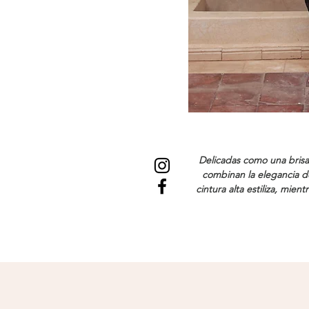
Delicadas como una brisa
combinan la elegancia del
cintura alta estiliza, mien
juguetón. Cada paso 
convirtiéndolas en una pieza
o momentos que merecen
caminan con gra
Tamaño:
La m
Composic