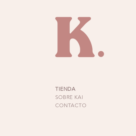
Característica de la pren
cadera. Elab
Recomendaciones:
Lavado 
en lavadora, ya que son 
las pre
TIENDA
SOBRE KAI
CONTACTO