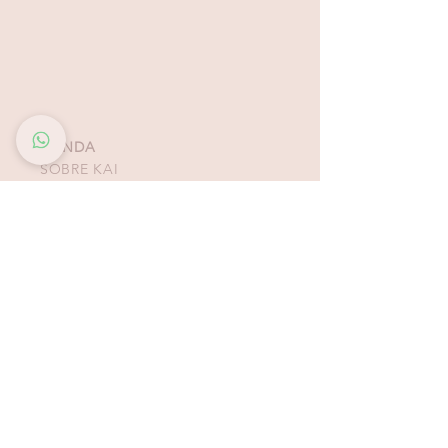
Es un set pensado para quienes buscan un
look vibrante, sofisticado y con un acabado
impecable que se siente tan especial como
se ve.
TIENDA
SOBRE KAI
CONTACTO
POLÍTICAS, TÉRMINOS Y
CONDICIONES DE
PAGOS
BIKINIS - ZAPATOS -
ACCESORIOS
TIENDAS COSTA RICA
ESCAZÚ
Multiplaza Escazú
Tercera Etapa - Diagonal a Zara & frente a KOAJ
Teléfono
(+506)
2438-4231
WhatsApp
(+506)
8932-3217
CURRIDABAT
Multiplaza del Este
Primera Etapa - Frente a H&M
Teléfono (+506)
2253-4065
WhatsApp (+506)
8832-3217