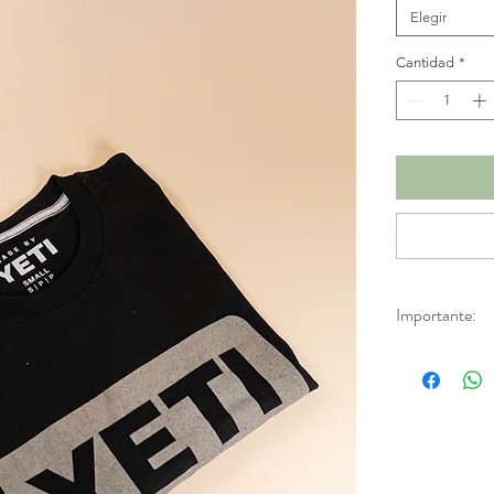
Elegir
Cantidad
*
Importante:
*Productos en d
Aplica únicamen
fabricación