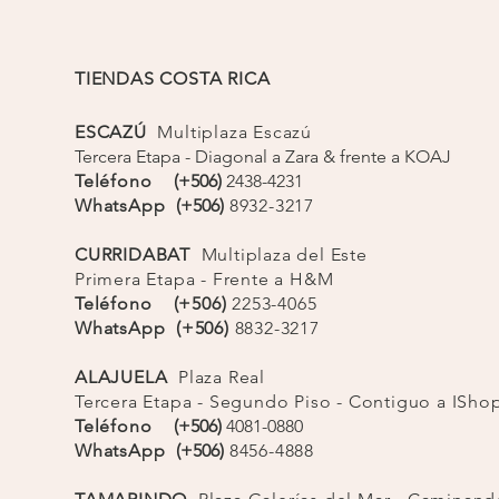
e pecho 39-41/ cintura 33-35 / cadera 40-41
e pecho 42-44 / cintura 36-38 / cadera 42-44
TIENDAS COSTA RICA
ESCAZÚ
Multiplaza Escazú
Tercera Etapa - Diagonal a Zara & frente a KOAJ
Teléfono
(+506)
2438-4231
WhatsApp
(+506)
8932-3217
CURRIDABAT
Multiplaza del Este
Primera Etapa - Frente a H&M
Teléfono (+506)
2253-4065
WhatsApp (+506)
8832-3217
ALAJUELA
Plaza Real
Tercera Etapa - Segundo Piso - Contiguo a ISh
Teléfono
(+506)
4081-0880
WhatsApp
(+506)
8456-4888