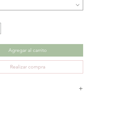
Agregar al carrito
Realizar compra
escuento no aplica cambios ni devoluciones.
te 30 días de garantía por defectos de