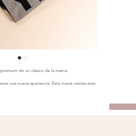
 premium de un clásico de la marca.
tiene una nueva apariencia. Esta nueva camisa esta
s suave y ligeramente más pesada. Hecho de una
% poliéster. Disponible en el color clásico negro.
LLAS DE CAMISETAS PARA HOMBRES
Tamaño (en pulgadas)
dición corporal masculina
de pecho 37-38 / cintura
31-32 / cadera 37-38