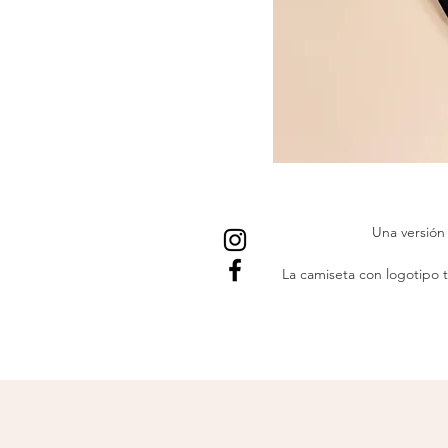
Una versión
La camiseta con logotipo 
hecha de una camiseta má
mezcla de 60% algodón y 40
GUÍA DE TA
Me
TALLA SMALL : ancho 