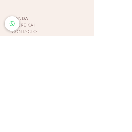
TIENDA
SOBRE KAI
CONTACTO
POLÍTICAS, TÉRMINOS Y
CONDICIONES DE
PAGOS
BIKINIS - ZAPATOS -
ACCESORIOS
TIENDAS COSTA RICA
ESCAZÚ
Multiplaza Escazú
Tercera Etapa - Diagonal a Zara & frente a KOAJ
Teléfono
(+506)
2438-4231
WhatsApp
(+506)
8932-3217
CURRIDABAT
Multiplaza del Este
Primera Etapa - Frente a H&M
Teléfono (+506)
2253-4065
WhatsApp (+506)
8832-3217
ALAJUELA
Plaza Real
Tercera Etapa - Segundo Piso - Contiguo a IShop
Teléfono
(+506)
4081-0880
WhatsApp
(+506)
8456-4888
TAMARINDO
Plaza
Galerías
del Mar - Caminando hacia la playa al
lado de Galleta de Mar
WhatsApp
(+506)
8343-3217