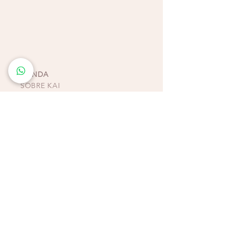
Recomendaciones:
Lavado a mano en
remojo suave, no colocar en secadora ni en
lavadora, ya que son prendas sumamente
delicadas. Recordar no guardar las prendas
junto con piezas húmedas.
TIENDA
SOBRE KAI
CONTACTO
POLÍTICAS, TÉRMINOS Y
CONDICIONES DE
PAGOS
BIKINIS - ZAPATOS -
ACCESORIOS
TIENDAS COSTA RICA
ESCAZÚ
Multiplaza Escazú
Tercera Etapa - Diagonal a Zara & frente a KOAJ
Teléfono
(+506)
2438-4231
WhatsApp
(+506)
8932-3217
CURRIDABAT
Multiplaza del Este
Primera Etapa - Frente a H&M
Teléfono (+506)
2253-4065
WhatsApp (+506)
8832-3217