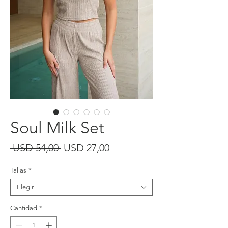
Soul Milk Set
Precio
Precio
 USD 54,00 
USD 27,00
de
Tallas
*
oferta
Elegir
Cantidad
*