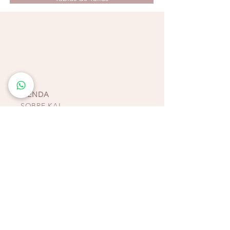
perfecta para lucir increíble mientras
disfrutas del verano en la playa.
Recomendaciones:
Lavado a mano en
remojo suave, no colocar en secadora ni en
lavadora, ya que son prendas sumamente
delicadas. Recordar no guardar las prendas
junto con piezas húmedas.
TIENDA
SOBRE KAI
CONTACTO
POLÍTICAS, TÉRMINOS Y
CONDICIONES DE
PAGOS
BIKINIS - ZAPATOS -
ACCESORIOS
TIENDAS COSTA RICA
ESCAZÚ
Multiplaza Escazú
Tercera Etapa - Diagonal a Zara & frente a KOAJ
Teléfono
(+506)
2438-4231
WhatsApp
(+506)
8932-3217
CURRIDABAT
Multiplaza del Este
Primera Etapa - Frente a H&M