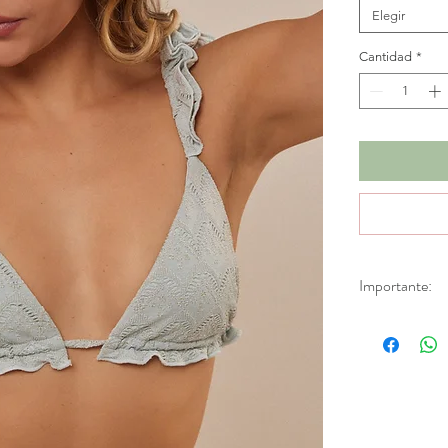
Elegir
Cantidad
*
Importante:
*Productos en d
Aplica únicamen
fabricación.