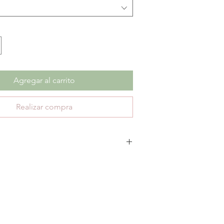
Agregar al carrito
Realizar compra
escuento no aplica cambios ni devoluciones.
te 30 días de garantía por defectos de