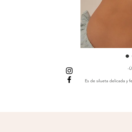
-Ú
Es de silueta delicada y
suave que aporta sereni
destellos dorados
y
perlas
sutil que realza 
El top halter ofrece un a
está pensado para aportar 
co