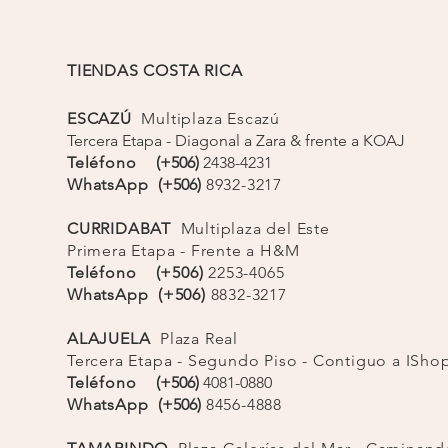
ienes buscan un look romántico, sofisticado y con
dos que marcan la diferencia.
TIENDAS COSTA RICA
ESCAZÚ
Multiplaza Escazú
Tercera Etapa - Diagonal a Zara & frente a KOAJ
Teléfono
(+506)
2438-4231
WhatsApp
(+506)
8932-3217
CURRIDABAT
Multiplaza del Este
Primera Etapa - Frente a H&M
Teléfono (+506)
2253-4065
WhatsApp (+506)
8832-3217
ALAJUELA
Plaza Real
Tercera Etapa - Segundo Piso - Contiguo a ISh
Teléfono
(+506)
4081-0880
WhatsApp
(+506)
8456-4888