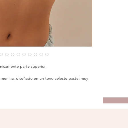
nicamente parte superior.
 femenina, diseñado en un tono celeste pastel muy
dad y elegancia. Su bordado artesanal incorpora
 con detalles en vuelos
, creando un juego de luces
la pieza sin perder su esencia minimalista.
juste cómodo y favorecedor. Cada elemento del set
armonía, textura y un toque de lujo discreto. Tiene
pas que se pueden retirar.