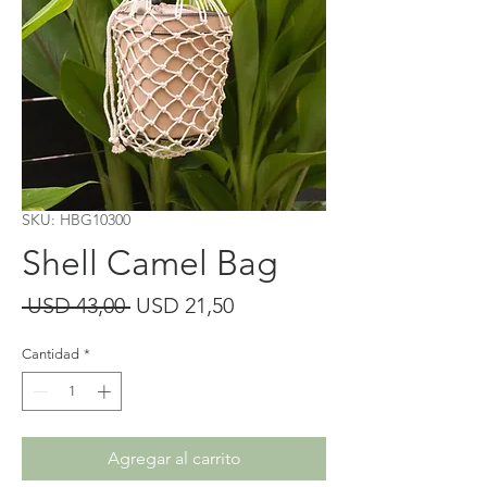
SKU: HBG10300
Shell Camel Bag
Precio
Precio
 USD 43,00 
USD 21,50
de
Cantidad
*
oferta
Agregar al carrito