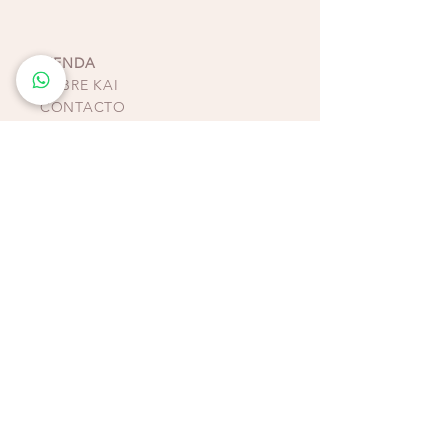
despreocupado y chic.
TIENDA
SOBRE KAI
CONTACTO
POLÍTICAS, TÉRMINOS Y
CONDICIONES DE
PAGOS
BIKINIS - ZAPATOS -
ACCESORIOS
TIENDAS COSTA RICA
ESCAZÚ
Multiplaza Escazú
Tercera Etapa - Diagonal a Zara & frente a KOAJ
Teléfono
(+506)
2438-4231
WhatsApp
(+506)
8932-3217
CURRIDABAT
Multiplaza del Este
Primera Etapa - Frente a H&M
Teléfono (+506)
2253-4065
WhatsApp (+506)
8832-3217
ALAJUELA
Plaza Real
Tercera Etapa - Segundo Piso - Contiguo a IShop
Teléfono
(+506)
4081-0880
WhatsApp
(+506)
8456-4888
TAMARINDO
Plaza
Galerías
del Mar - Caminando hacia la playa al
lado de Galleta de Mar
WhatsApp
(+506)
8343-3217