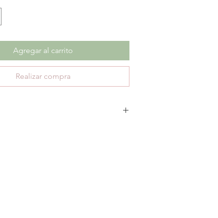
Agregar al carrito
Realizar compra
escuento no aplica cambios ni devoluciones.
te 30 días de garantía por defectos de