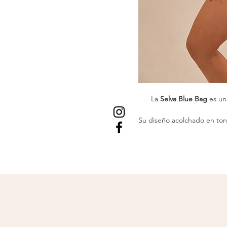
La
Selva Blue Bag
es una
Su diseño acolchado en ton
fauna tropical —aves, leop
El tejido suave y los b
detalle, mientras su forma
para días de verano o escapa
ent
Una bolsa que transfo