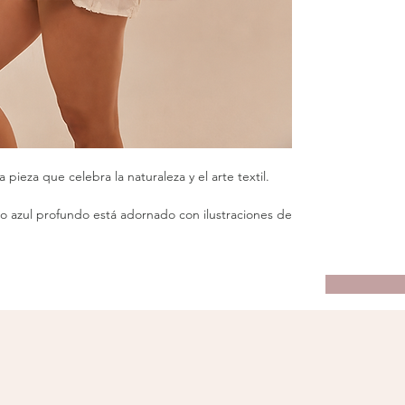
 pieza que celebra la naturaleza y el arte textil.
o azul profundo está adornado con ilustraciones de
ardos y hojas exuberantes— que evocan la magia de
la selva costarricense.
ordes con patrón geométrico aportan estructura y
to amplio la convierte en el complemento perfecto
das creativas. Cada trazo y color refleja la armonía
re lo salvaje y lo sofisticado.
rma lo cotidiano en una obra de arte natural.