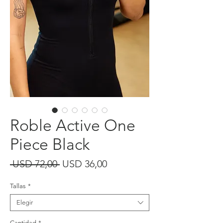
Roble Active One
Piece Black
Precio
Precio
 USD 72,00 
USD 36,00
de
Tallas
*
oferta
Elegir
Cantidad
*