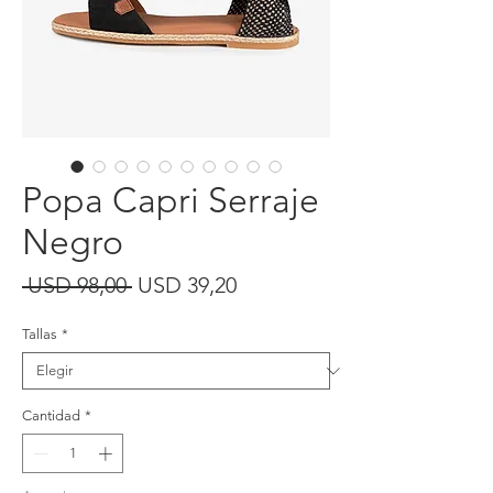
Popa Capri Serraje
Negro
Precio
Precio
 USD 98,00 
USD 39,20
de
Tallas
*
oferta
Cantidad
*