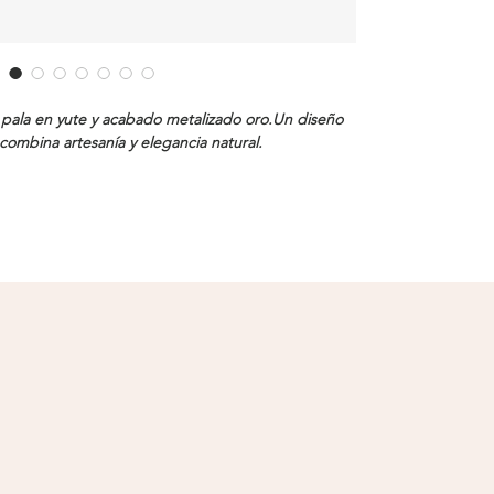
 pala en yute y acabado metalizado oro.Un diseño
ombina artesanía y elegancia natural.
e mediante hebilla ajustable.
re con hebilla | Piso Corcho | Altura 3-9 cm |
 que puedes elegir la opción con ENVÍO o retiro en
a vez llegue el pedido se te estará notificando que
chado. Tanto las sandalias como las botas, tenis o
 en 100% cuero y fibras naturales que caracterizan
ural o yute con una composición gruesa y tratado para
a en sus tejidos y trenzados. El cuero puede ser
liso o en gamuza.
TIENDAS COSTA RICA
00% a mano sin procesos industriales. Cuentan con
ta suavidad al caminar, lo cuál te permite mucha
ESCAZÚ
Multiplaza Escazú
e los modelos de la marca. Su confección es hecha