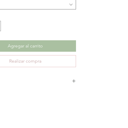
Agregar al carrito
Realizar compra
 cambios ni devoluciones en productos con
ica únicamente 30 días de garantía por defectos