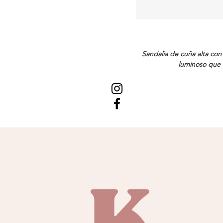
Sandalia de cuña alta con
luminoso que c
Cierr
Tejido y Piel | Cier
Realiza tu pedido, recuerda
la sucursal más cercana. Un
está listo para ser despa
zapatos son confeccionadas
la marca. Utiliza rafia nat
que este no se descompong
Cada pieza es elaborada 1
plantilla de gel de al
comodidad en cualquiera d