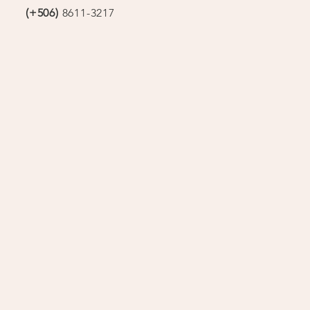
(+506)
8611-3217
op
o
+ SUBSCRÍBETE