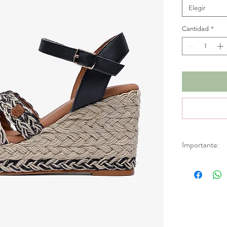
Elegir
Cantidad
*
Importante:
*No se realizan
descuentos. Apl
de fábrica