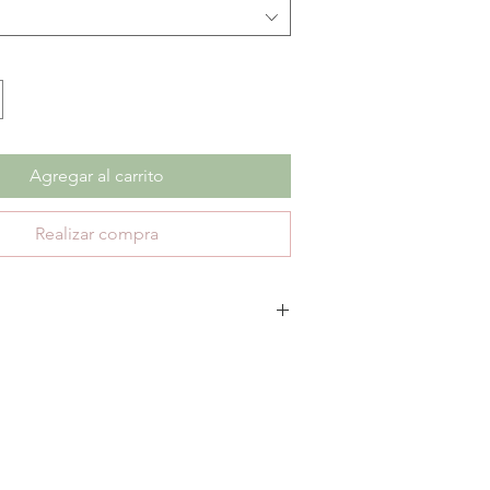
Agregar al carrito
Realizar compra
 cambios ni devoluciones en productos con
ica únicamente 30 días de garantía por defectos