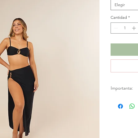
Elegir
Cantidad
*
Importante:
*No se realizan
descuentos. Apl
de fábrica.