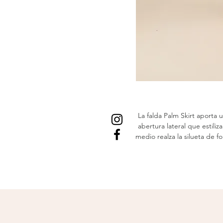
La falda Palm Skirt aporta 
abertura lateral que estili
medio realza la silueta de f
añade un toque distintivo
Confeccionada en un tejido 
playa o sali