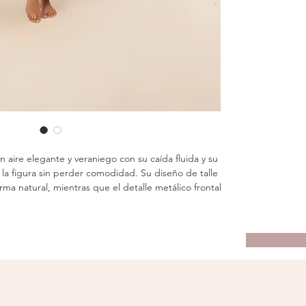
un aire elegante y veraniego con su caída fluida y su
za la figura sin perder comodidad. Su diseño de talle
orma natural, mientras que el detalle metálico frontal
 que combina a la perfección con el top Palm que
puedes adquirir a juego.
suave y ligero, es ideal para looks resort, días de
das casuales con un toque sofisticado.