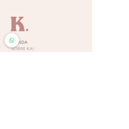
TIENDA
SOBRE KAI
CONTACTO
POLÍTICAS, TÉRMINOS Y
CONDICIONES DE
PAGOS
BIKINIS - ZAPATOS -
ACCESORIOS
TIENDAS COSTA RICA
ESCAZÚ
Multiplaza Escazú
Tercera Etapa - Diagonal a Zara & frente a KOAJ
Teléfono
(+506)
2438-4231
WhatsApp
(+506)
8932-3217
CURRIDABAT
Multiplaza del Este
Primera Etapa - Frente a H&M
Teléfono (+506)
2253-4065
WhatsApp (+506)
8832-3217