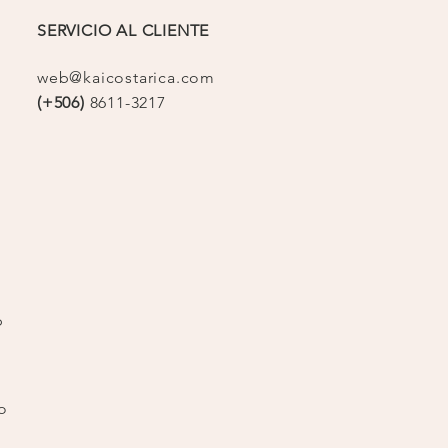
SERVICIO AL CLIENTE
web@kaicostarica.com
(+506)
8611-3217
op
o