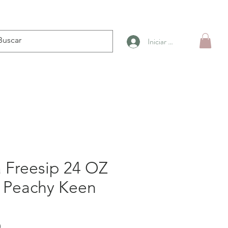
Iniciar sesión
 Freesip 24 OZ
e Peachy Keen
Precio
0