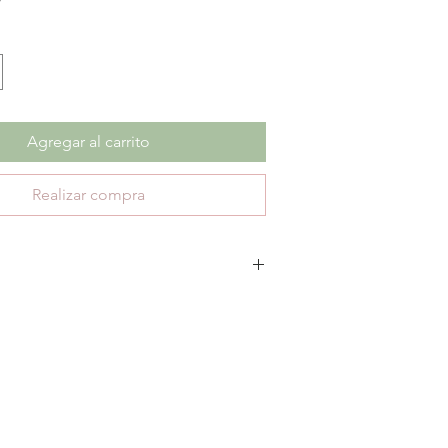
Agregar al carrito
Realizar compra
 cambios ni devoluciones en productos con
ica únicamente 30 días de garantía por defectos