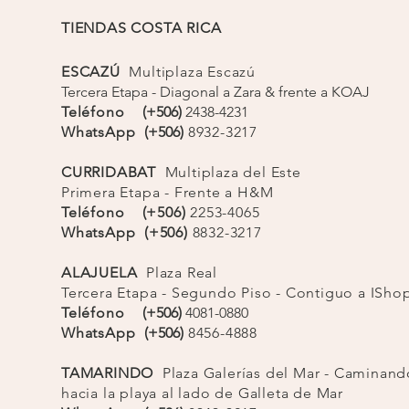
es completamente a prueba de fugas.
TIENDAS COSTA RICA
racterísticas del producto
ESCAZÚ
Multiplaza Escazú
lla térmica de acero inoxidable
Tercera Etapa - Diagonal a Zara & frente a KOAJ
Aislamiento de triple capa
Tapa a prueba de fugas
Teléfono
(+506)
2438-4231
ada con pajita incorporada que te permite beber a
WhatsApp
(+506)
8932-3217
sorbos o tragos.
bre de BPA, plomo y ftalatos.
CURRIDABAT
Multiplaza del Este
ertura para limpiar y agregar hielo.
Primera Etapa - Frente a H&M
orte que también funciona como candado cuando
Teléfono (+506)
2253-4065
está cerrado.
WhatsApp (+506)
8832-3217
para lavavajillas y taza lavable a mano.
ALAJUELA
Plaza Real
Tercera Etapa - Segundo Piso - Contiguo a ISh
Teléfono
(+506)
4081-0880
WhatsApp
(+506)
8456-4888
TAMARINDO
Plaza
Galerías
del Mar - Caminand
hacia la playa al lado de Galleta de Mar