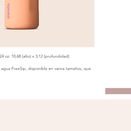
24 oz: 10,68 (alto) x 3,12 (profundidad)
 agua FreeSip, disponible en varios tamaños, que
tella de 40 oz, una botella de 32 oz y una botella
eces opciones cuando se trata de hidratación y es
reeSip para que puedas elegir tu propia aventura:
ical para beber a través de la pajita incorporada o
beber a través de la abertura de boca ancha. Si eso
mocionante, esta botella está lista para entrar en
ento. Solo presiona el botón para abrir la parte
a abajo para bloquearla (y mantener alejados los
dvertirte: si eres una de esas personas a las que
 derraman agua por todas partes, no tienes suerte...