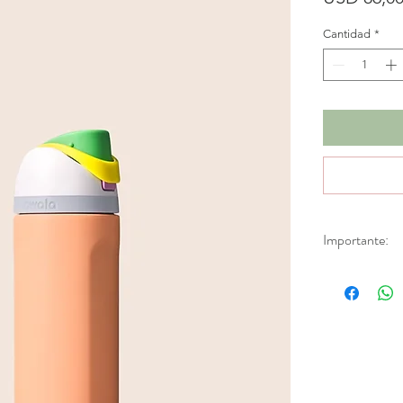
Cantidad
*
Importante:
*No se realizan
descuentos. Apl
de fábrica.