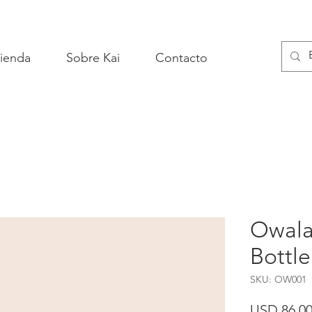
ienda
Sobre Kai
Contacto
Owala
Bottl
SKU: OW001
USD 86,0