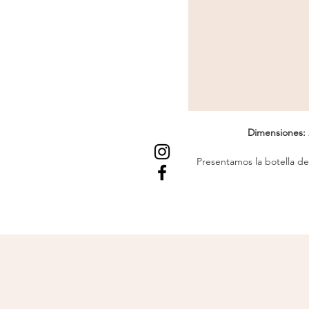
Dimensiones:
Presentamos la botella de
incluyen una práctica bo
compacta de 24 oz. Te mer
por eso que diseñamos la F
sostenla en posición vert
inclínala hacia atrás para 
no es lo suficientemente e
acción en cualquier mom
superior y empújala haci
gérmenes). Pero debemos a
les gustan las botellas que