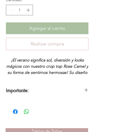
Agregar al carrito
Realizar compra
¡El verano significa sol, diversión y looks
mágicos con nuestro crop top Rose Camel y
su forma de sentirnos hermosas! Su diseño
holgado es lo que todas necesitamos para
nuestras vacaciones de ensueño.
Importante:
Tamaño:
La modelo lleva una talla pequeña
*No se realizan cambios ni devoluciones en
S.
productos con descuentos. Aplica únicamente 30
días de garantía por defectos de fábrica.
Composición:
67% poliéster, 3% elastano y
30% rayon.
Tablas de Tallas