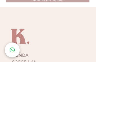
Característica de la prenda
: Eslabone en sus
tirantes de la misma tela son ajustables,
súper chic. Espalda abierta El pantalón a
juego se venden por separado. Elaboradas
y confeccionadas en Colombia.
Recomendaciones:
Lavado a mano en
remojo suave, no colocar en secadora ni en
lavadora, ya que son prendas sumamente
TIENDA
delicadas. Recordar no guardar las prendas
SOBRE KAI
junto con piezas húmedas.
CONTACTO
POLÍTICAS, TÉRMINOS Y
CONDICIONES DE
PAGOS
BIKINIS - ZAPATOS -
ACCESORIOS
TIENDAS COSTA RICA
ESCAZÚ
Multiplaza Escazú
Tercera Etapa - Diagonal a Zara & frente a KOAJ
Teléfono
(+506)
2438-4231
WhatsApp
(+506)
8932-3217
CURRIDABAT
Multiplaza del Este
Primera Etapa - Frente a H&M