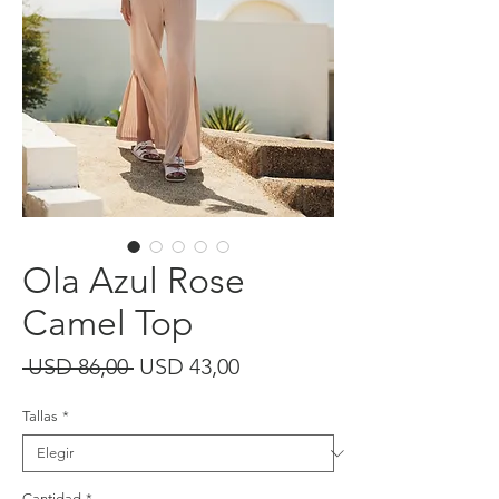
Ola Azul Rose
Camel Top
Precio
Precio
 USD 86,00 
USD 43,00
de
Tallas
*
oferta
Cantidad
*