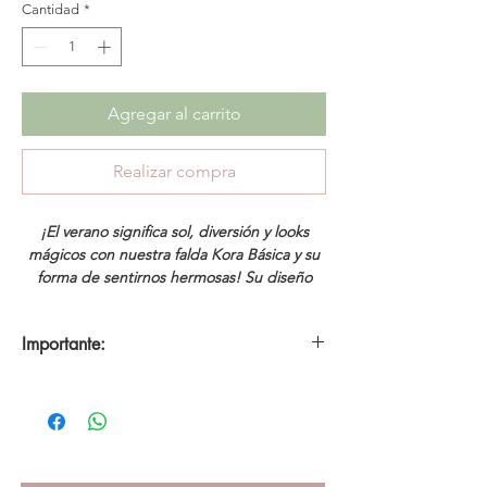
Cantidad
*
Agregar al carrito
Realizar compra
¡El verano significa sol, diversión y looks
mágicos con nuestra falda Kora Básica y su
forma de sentirnos hermosas! Su diseño
básico y cómodo nos añade frescura, es lo
que todas necesitamos para nuestras
Importante:
vacaciones de ensueño.
*Productos en descuento no aplica cambios ni
Tamaño:
La modelo lleva una talla pequeña
devoluciones. Aplica únicamente 30 días de
small.
garantía por defectos de fabricación.
Composición:
100% poliéster.