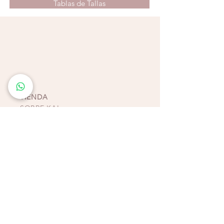
Tablas de Tallas
Característica de la prenda
: Elástico en su
cintura. Bolsillos a los lados. El crop top a
juego se venden por separado. Elaboradas
y confeccionadas en Colombia.
Recomendaciones:
Lavado a mano en
remojo suave, no colocar en secadora ni en
lavadora, ya que son prendas sumamente
delicadas. Recordar no guardar las prendas
TIENDA
junto con piezas húmedas.
SOBRE KAI
CONTACTO
POLÍTICAS, TÉRMINOS Y
CONDICIONES DE
PAGOS
BIKINIS - ZAPATOS -
ACCESORIOS
TIENDAS COSTA RICA
ESCAZÚ
Multiplaza Escazú
Tercera Etapa - Diagonal a Zara & frente a KOAJ
Teléfono
(+506)
2438-4231
WhatsApp
(+506)
8932-3217
CURRIDABAT
Multiplaza del Este