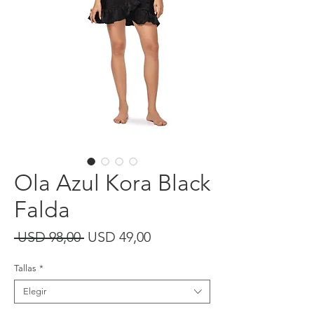
Ola Azul Kora Black
Falda
Precio
Precio
 USD 98,00 
USD 49,00
de
Tallas
*
oferta
Elegir