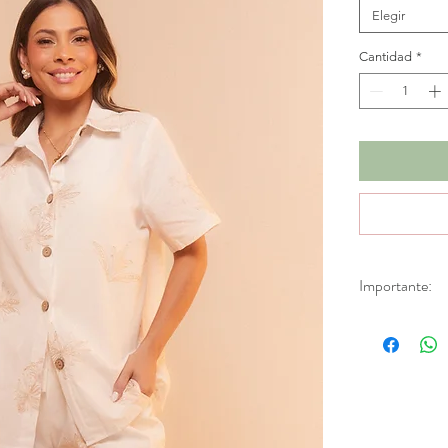
Elegir
Cantidad
*
Importante:
*No se realizan
descuentos. Apl
de fábrica.