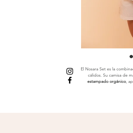
El Nosara Set es la combina
cálidos. Su camisa de 
estampado orgánico
, ap
mantiene un toque pul
El short a juego completa e
quienes buscan libertad de
una estética armoniosa 
momentos de 
C
Camisa ligera co