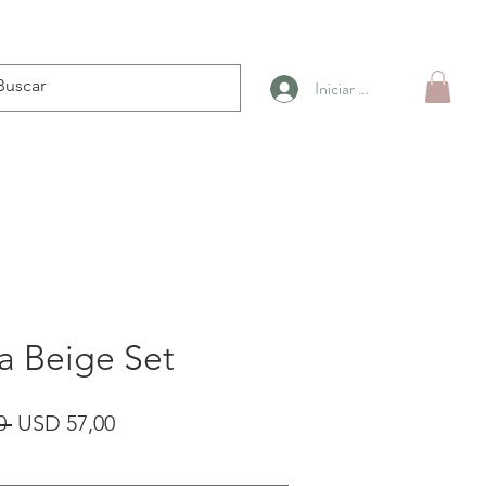
Iniciar sesión
a Beige Set
Precio
Precio
0 
USD 57,00
de
oferta