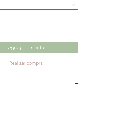
Agregar al carrito
Realizar compra
 cambios ni devoluciones en productos con
ica únicamente 30 días de garantía por defectos