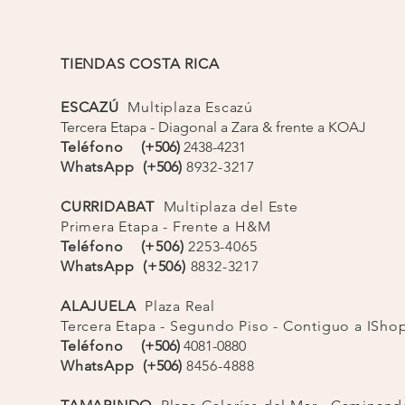
tilo madera para un acabado artesanal
rt a juego con ajuste cómodo
esca y suave, ideal para clima cálido
TIENDAS COSTA RICA
til para uso diario o escapadas de verano
ESCAZÚ
Multiplaza Escazú
Tercera Etapa - Diagonal a Zara & frente a KOAJ
Teléfono
(+506)
2438-4231
WhatsApp
(+506)
8932-3217
CURRIDABAT
Multiplaza del Este
Primera Etapa - Frente a H&M
Teléfono (+506)
2253-4065
WhatsApp (+506)
8832-3217
ALAJUELA
Plaza Real
Tercera Etapa - Segundo Piso - Contiguo a ISh
Teléfono
(+506)
4081-0880
WhatsApp
(+506)
8456-4888