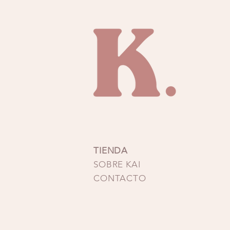
Botones es
Sho
Tela fr
Conjunto versá
TIENDA
SOBRE KAI
CONTACTO