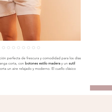
ción perfecta de frescura y comodidad para los días
manga corta, con
botones estilo madera
y un
sutil
orta un aire relajado y moderno. El cuello clásico
ido sin perder la esencia casual del conjunto.
l look con una silueta cómoda y práctica, ideal para
 movimiento sin sacrificar estilo. El conjunto crea
y veraniega, perfecta para paseos, vacaciones o
descanso con un toque sofisticado.
aracterísticas destacadas:
n estampado sutil inspirado en la naturaleza