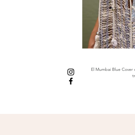
El Mumbai Blue Cover 
t
Su diseño ligero en tono
superior con motivos florale
Los cordones con borlas d
mientras que el corte ampl
para lo