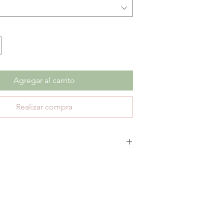
Agregar al carrito
Realizar compra
escuento no aplica cambios ni devoluciones.
te 30 días de garantía por defectos de