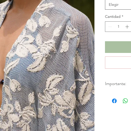
Elegir
Cantidad
*
Importante:
*Productos en d
Aplica únicamen
fabricación.