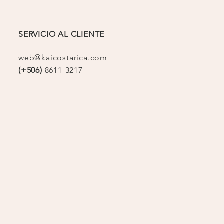
SERVICIO AL CLIENTE
web@kaicostarica.com
(+506)
8611-3217
op
o