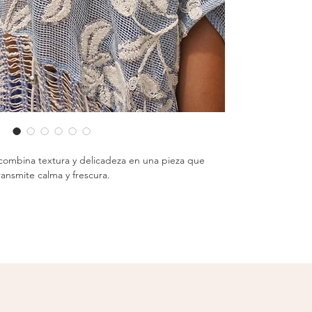
combina textura y delicadeza en una pieza que
ransmite calma y frescura.
s azul cielo y crema fusiona dos tejidos: la parte
s tejidos y la inferior con un entramado artesanal de
líneas y textura suave.
ecorativas añaden movimiento y un toque bohemio,
io y fluido lo convierte en un complemento versátil
oks de playa o tardes relajadas.