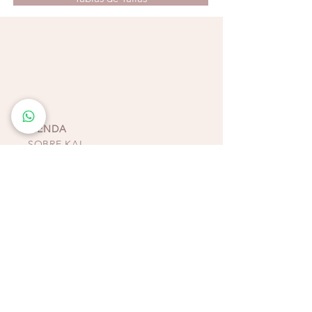
combinar con bikinis o tops ligeros, esta
falda refleja la esencia libre y sofisticada del
estilo costarricense.
Una prenda que celebra la luz, la feminidad
y la elegancia natural del mar.
TIENDA
SOBRE KAI
CONTACTO
POLÍTICAS, TÉRMINOS Y
CONDICIONES DE
PAGOS
BIKINIS - ZAPATOS -
ACCESORIOS
TIENDAS COSTA RICA
ESCAZÚ
Multiplaza Escazú
Tercera Etapa - Diagonal a Zara & frente a KOAJ
Teléfono
(+506)
2438-4231
WhatsApp
(+506)
8932-3217
CURRIDABAT
Multiplaza del Este
Primera Etapa - Frente a H&M