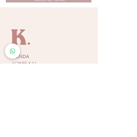
del estilo resort.
Una prenda que celebra la luz, la frescura y
la belleza de lo simple.
TIENDA
SOBRE KAI
CONTACTO
POLÍTICAS, TÉRMINOS Y
CONDICIONES DE
PAGOS
BIKINIS - ZAPATOS -
ACCESORIOS
TIENDAS COSTA RICA
ESCAZÚ
Multiplaza Escazú
Tercera Etapa - Diagonal a Zara & frente a KOAJ
Teléfono
(+506)
2438-4231
WhatsApp
(+506)
8932-3217
CURRIDABAT
Multiplaza del Este
Primera Etapa - Frente a H&M