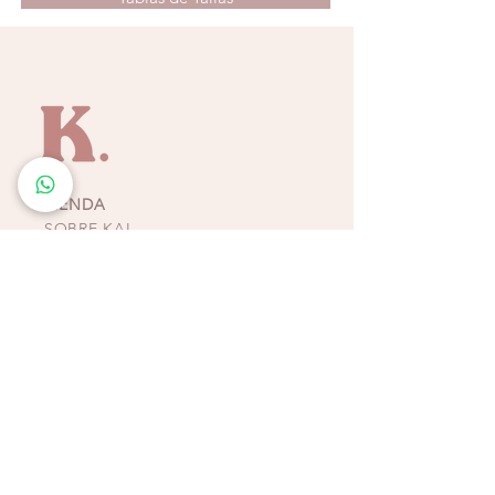
perfecto para quienes buscan un estilo
veraniego con personalidad, ligereza y un
acabado impecable.
TIENDA
SOBRE KAI
CONTACTO
POLÍTICAS, TÉRMINOS Y
CONDICIONES DE
PAGOS
BIKINIS - ZAPATOS -
ACCESORIOS
TIENDAS COSTA RICA
ESCAZÚ
Multiplaza Escazú
Tercera Etapa - Diagonal a Zara & frente a KOAJ
Teléfono
(+506)
2438-4231
WhatsApp
(+506)
8932-3217
CURRIDABAT
Multiplaza del Este
Primera Etapa - Frente a H&M