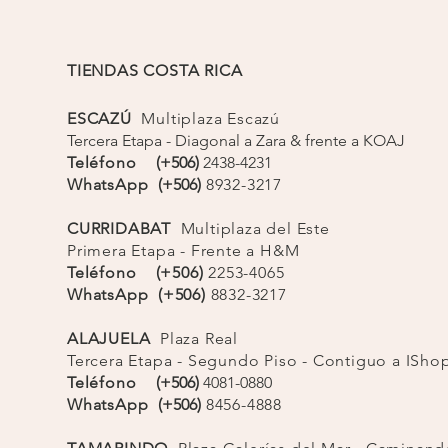
 sacrificar la comodidad. Su calidad y funcionalidad
ón imprescindible para tu guardarropa deportivo.
TIENDAS COSTA RICA
0 % poliéster reciclado, 20 % elastano.
ESCAZÚ
Multiplaza Escazú
Tercera Etapa - Diagonal a Zara & frente a KOAJ
Teléfono
(+506)
2438-4231
WhatsApp
(+506)
8932-3217
CURRIDABAT
Multiplaza del Este
Primera Etapa - Frente a H&M
Teléfono (+506)
2253-4065
WhatsApp (+506)
8832-3217
ALAJUELA
Plaza Real
Tercera Etapa - Segundo Piso - Contiguo a ISh
Teléfono
(+506)
4081-0880
WhatsApp
(+506)
8456-4888