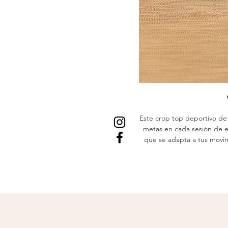
Este crop top deportivo de 
metas en cada sesión de e
que se adapta a tus movim
mangas largas cuentan con 
seguro
Con un diseño pensado par
con detalle de lazo ajustab
ajuste para una mayor co
entrenamientos de alta
gimnasio o deportes al air