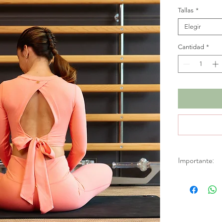
Tallas
*
Elegir
Cantidad
*
Importante:
*No se realizan
descuentos. Apl
de fábrica.