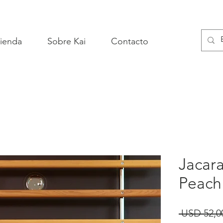
ienda
Sobre Kai
Contacto
Jacar
Peach
 USD 52,0