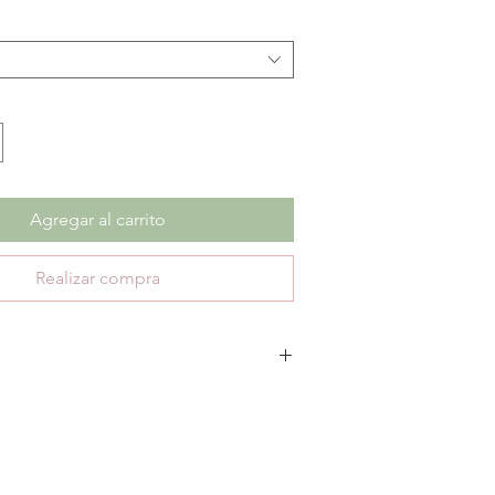
de
oferta
Agregar al carrito
Realizar compra
 cambios ni devoluciones en productos con
ica únicamente 30 días de garantía por defectos