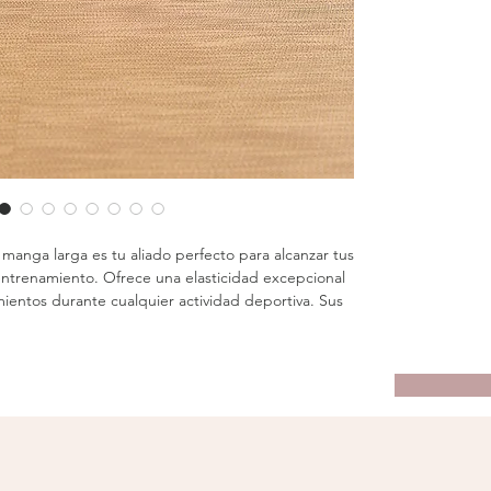
manga larga es tu aliado perfecto para alcanzar tus
ntrenamiento. Ofrece una elasticidad excepcional
ientos durante cualquier actividad deportiva. Sus
orificios para los pulgares, brindándote un ajuste
 y cómodo mientras te mueves.
a el rendimiento, este crop top presenta un corte
le en la parte trasera, permitiéndote personalizar el
modidad y libertad de movimiento. Perfecto para
 intensidad como running, entrenamiento en el
e libre, este crop top sin copas te proporciona la