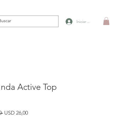
Iniciar sesión
anda Active Top
Precio
Precio
0 
USD 26,00