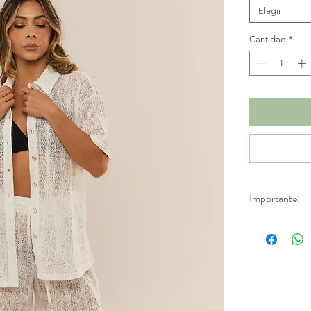
Elegir
Cantidad
*
Importante:
*Productos en d
Aplica únicamen
fabricación.