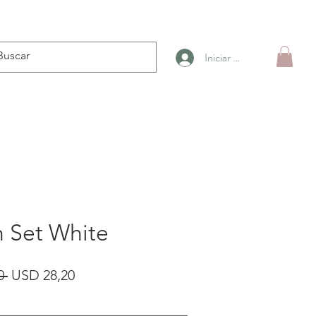
Iniciar sesión
 Set White
Precio
Precio
0 
USD 28,20
de
oferta