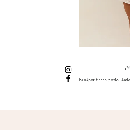
¡H
Es súper fresco y chic. Usa
quieras y 
Recomendaciones:
Lavado 
en lavadora, ya que son 
las pre