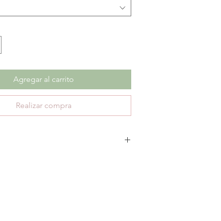
Agregar al carrito
Realizar compra
escuento no aplica cambios ni devoluciones.
te 30 días de garantía por defectos de