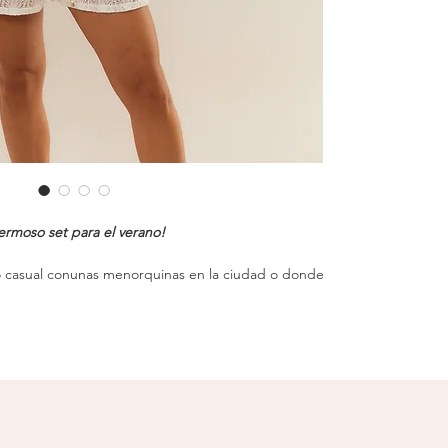
ermoso set para el verano!
lo casual conunas menorquinas en la ciudad o donde
destacaras a donde sea que vayas.
a mano en remojo suave, no colocar en secadora ni
prendas sumamente delicadas. Recordar no guardar
ndas junto con piezas húmedas.