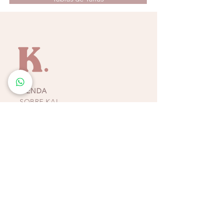
Estilo:
ideal para looks resort, paseos
costeros o tardes soleadas; combina
fácilmente con tonos neutros o vibrantes.
Material:
tela suave y aireada que aporta
libertad de movimiento y una caída
impecable.
Una prenda versátil que celebra la sencillez
y el encanto del blanco el complemento
TIENDA
perfecto para un guardarropa veraniego
SOBRE KAI
elegante y relajado.
CONTACTO
POLÍTICAS, TÉRMINOS Y
CONDICIONES DE
PAGOS
BIKINIS - ZAPATOS -
ACCESORIOS
TIENDAS COSTA RICA
ESCAZÚ
Multiplaza Escazú
Tercera Etapa - Diagonal a Zara & frente a KOAJ
Teléfono
(+506)
2438-4231
WhatsApp
(+506)
8932-3217
CURRIDABAT
Multiplaza del Este
Primera Etapa - Frente a H&M