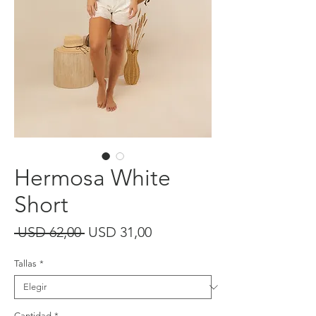
Hermosa White
Short
Precio
Precio
 USD 62,00 
USD 31,00
de
Tallas
*
oferta
Cantidad
*