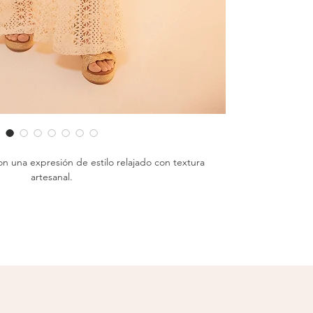
n una expresión de estilo relajado con textura
artesanal.
ipo crochet semi-transparente, estos pantalones de
 ofrecen movimiento, frescura y un toque sensual.
un look audaz y en
crema
para una vibra más suave
a combinar con crop tops, bodys o bikinis en climas
cálidos.