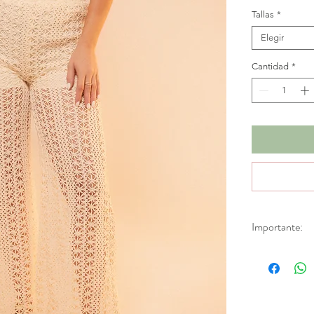
Tallas
*
Elegir
Cantidad
*
Importante:
*No se realizan
descuentos. Apl
de fábrica.