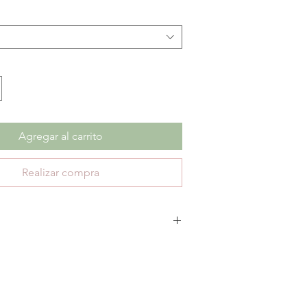
de
oferta
Agregar al carrito
Realizar compra
 cambios ni devoluciones en productos con
ica únicamente 30 días de garantía por defectos