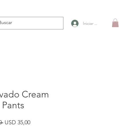
Iniciar sesión
vado Cream
 Pants
Precio
Precio
0 
USD 35,00