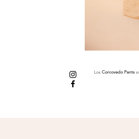
Los
Corcovado Pants
so
Confeccionados en tejido t
pierna amplia y tiro alto
Disponibles en
negro
para 
y natural, son ideales par