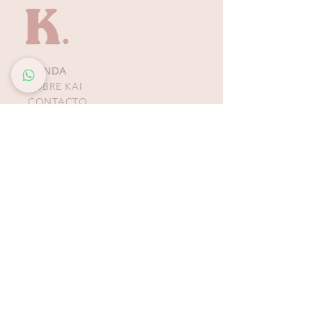
perfecto para días de playa, paseos o
estilismos resort.
TIENDA
SOBRE KAI
CONTACTO
POLÍTICAS, TÉRMINOS Y
CONDICIONES DE
PAGOS
BIKINIS - ZAPATOS -
ACCESORIOS
TIENDAS COSTA RICA
ESCAZÚ
Multiplaza Escazú
Tercera Etapa - Diagonal a Zara & frente a KOAJ
Teléfono
(+506)
2438-4231
WhatsApp
(+506)
8932-3217
CURRIDABAT
Multiplaza del Este
Primera Etapa - Frente a H&M
Teléfono (+506)
2253-4065
WhatsApp (+506)
8832-3217
ALAJUELA
Plaza Real
Tercera Etapa - Segundo Piso - Contiguo a IShop
Teléfono
(+506)
4081-0880
WhatsApp
(+506)
8456-4888