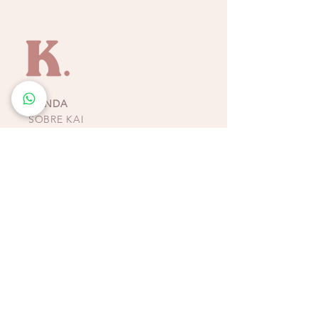
TIENDA
SOBRE KAI
CONTACTO
POLÍTICAS, TÉRMINOS Y
CONDICIONES DE
PAGOS
BIKINIS - ZAPATOS -
ACCESORIOS
TIENDAS COSTA RICA
ESCAZÚ
Multiplaza Escazú
Tercera Etapa - Diagonal a Zara & frente a KOAJ
Teléfono
(+506)
2438-4231
WhatsApp
(+506)
8932-3217
CURRIDABAT
Multiplaza del Este
Primera Etapa - Frente a H&M
Teléfono (+506)
2253-4065
WhatsApp (+506)
8832-3217