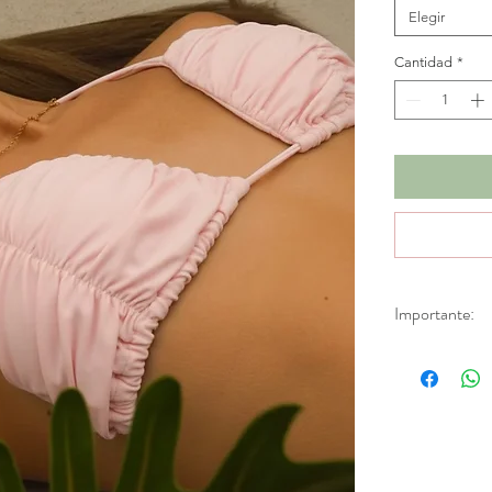
Elegir
Cantidad
*
Importante:
*Productos en d
Aplica únicamen
fabricación.