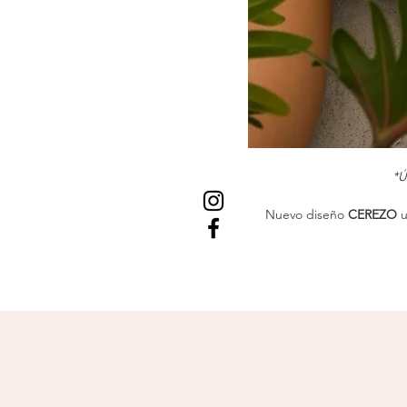
*Ú
Nuevo diseño
CEREZO
u
escotado, con detalle
Todos nuestros trajes de b
reciclado botellas PET 
incorporadas que se pu
Recordar que el lavado d
lavadora ni secadora, ya
las prendas junto con piez
También mantener cuida