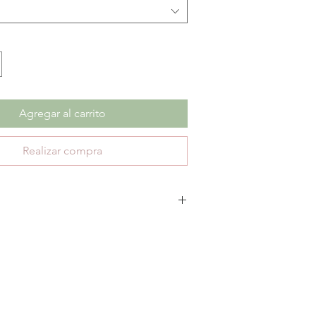
Agregar al carrito
Realizar compra
escuento no aplica cambios ni devoluciones.
te 30 días de garantía por defectos de