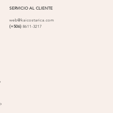
SERVICIO AL CLIENTE
web@kaicostarica.com
(+506)
8611-3217
op
o