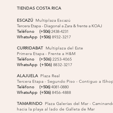
TIENDAS COSTA RICA
 Costa Rica. La modelo utiliza talla S (Copa B) en
s separadas o una sola pieza.
ESCAZÚ
Multiplaza Escazú
Tercera Etapa - Diagonal a Zara & frente a KOAJ
Teléfono
(+506)
2438-4231
WhatsApp
(+506)
8932-3217
CURRIDABAT
Multiplaza del Este
Primera Etapa - Frente a H&M
Teléfono (+506)
2253-4065
WhatsApp (+506)
8832-3217
ALAJUELA
Plaza Real
Tercera Etapa - Segundo Piso - Contiguo a ISh
Teléfono
(+506)
4081-0880
WhatsApp
(+506)
8456-4888
TAMARINDO
Plaza
Galerías
del Mar - Caminand
hacia la playa al lado de Galleta de Mar