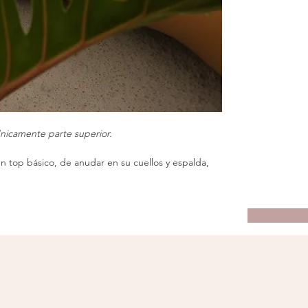
nicamente parte superior.
n top básico, de anudar en su cuellos y espalda,
s funcidos en su busto para un mejor volumen.
año son 80% poliéster y 20% licra, a base de textil
de secado rápido. Cada prenda cuenta con copas
eden retirar en recomendación para su lavado.
ebe de ser a mano en remojo suave, no colocar en
 que son prendas sumamente delicadas. No guardar
as húmedas ya que la humedad puede liberar color.
do con superficies ásperas como los bordes de
piscina.