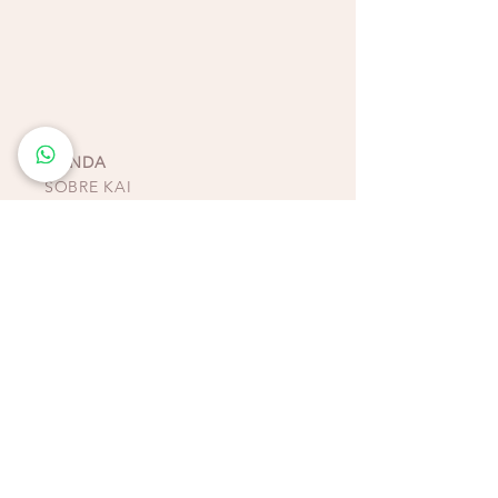
Perfecto para días de playa, tardes junto al
mar o escapadas tropicales, este set
combina comodidad y estilo en una pieza
versátil que celebra la belleza natural y la
simplicidad.
TIENDA
SOBRE KAI
CONTACTO
POLÍTICAS, TÉRMINOS Y
CONDICIONES DE
PAGOS
BIKINIS - ZAPATOS -
ACCESORIOS
TIENDAS COSTA RICA
ESCAZÚ
Multiplaza Escazú
Tercera Etapa - Diagonal a Zara & frente a KOAJ
Teléfono
(+506)
2438-4231
WhatsApp
(+506)
8932-3217
CURRIDABAT
Multiplaza del Este
Primera Etapa - Frente a H&M
Teléfono (+506)
2253-4065
WhatsApp (+506)
8832-3217