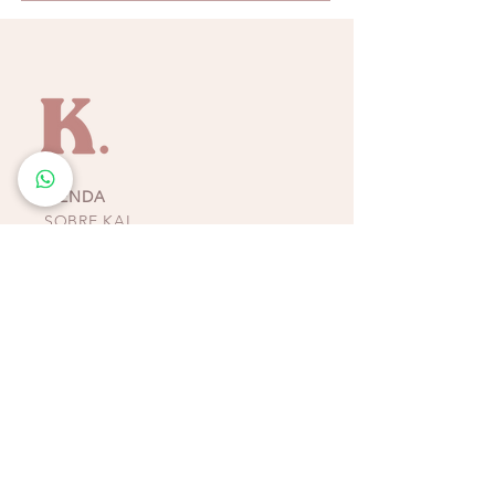
ponerlo a secar muy bien para mantener su
fibra. No sobrecargarlo de peso.
Nota: Todas nuestros bolsos son hechos a
mano, por lo que algunos pueden tener
ligeras variaciones en diseño, tamaño, color
y cierres.
Debido a la naturaleza hecha a mano, no
TIENDA
habrá dos diseños exactamente igual
SOBRE KAI
dándote un producto único y duradero.
CONTACTO
POLÍTICAS, TÉRMINOS Y
CONDICIONES DE
PAGOS
BIKINIS - ZAPATOS -
ACCESORIOS
TIENDAS COSTA RICA
ESCAZÚ
Multiplaza Escazú
Tercera Etapa - Diagonal a Zara & frente a KOAJ
Teléfono
(+506)
2438-4231
WhatsApp
(+506)
8932-3217
CURRIDABAT
Multiplaza del Este
Primera Etapa - Frente a H&M