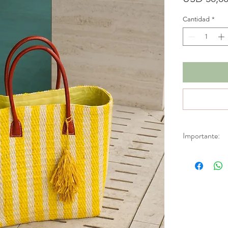
Cantidad
*
Importante:
*Productos en d
Aplica únicamen
fabricación.