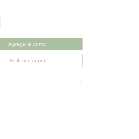
Agregar al carrito
Realizar compra
escuento no aplica cambios ni devoluciones.
te 30 días de garantía por defectos de