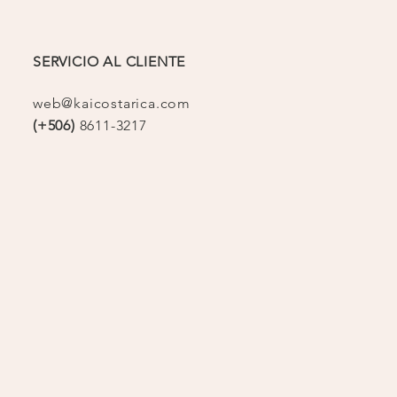
SERVICIO AL CLIENTE
web@kaicostarica.com
(+506)
8611-3217
op
o