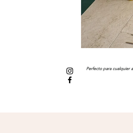
Perfecto para cualquier a
Materia
Dimensiones: 48 Centíme
Recomendaciones: Preferib
bien para mante
Nota: Todas nuestros bol