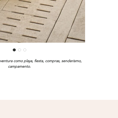
ventura como playa, fiesta, compras, senderismo,
campamento.
l: Fibra sisal, asas color cuero.
tros De Ancho X 29 Centímetros De Alto Aprox.
lemente no mojar, en caso de ponerlo a secar muy
ner su fibra. No sobrecargarlo de peso.
sos son hechos a mano, por lo que algunos pueden