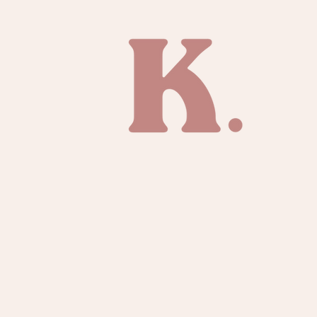
tener ligeras vari
Debido a la naturaleza hec
dándote
TIENDA
SOBRE KAI
CONTACTO