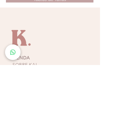
liviana te mantiene fresco y cómodo durante
todo el día. Ya sea que esté descansando
junto a la piscina o paseando por la orilla, el
Serenity Set es el epítome de la elegancia
playera sin esfuerzo.
Recomendaciones:
Lavado a mano en
remojo suave, no colocar en secadora ni en
lavadora, ya que son prendas sumamente
TIENDA
delicadas. Recordar no guardar las prendas
SOBRE KAI
junto con piezas húmedas.
CONTACTO
POLÍTICAS, TÉRMINOS Y
CONDICIONES DE
PAGOS
BIKINIS - ZAPATOS -
ACCESORIOS
TIENDAS COSTA RICA
ESCAZÚ
Multiplaza Escazú
Tercera Etapa - Diagonal a Zara & frente a KOAJ
Teléfono
(+506)
2438-4231
WhatsApp
(+506)
8932-3217
CURRIDABAT
Multiplaza del Este
Primera Etapa - Frente a H&M