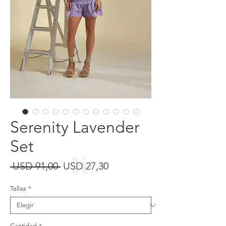
Serenity Lavender
Set
Precio
Precio
 USD 91,00 
USD 27,30
de
Tallas
*
oferta
Cantidad
*