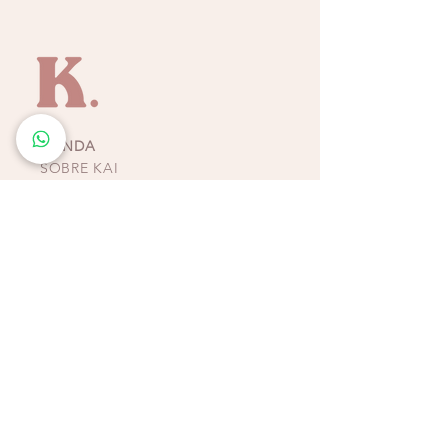
Una pieza que celebra la libertad, la
creatividad y la elegancia natural del Caribe.
TIENDA
SOBRE KAI
CONTACTO
POLÍTICAS, TÉRMINOS Y
CONDICIONES DE
PAGOS
BIKINIS - ZAPATOS -
ACCESORIOS
TIENDAS COSTA RICA
ESCAZÚ
Multiplaza Escazú
Tercera Etapa - Diagonal a Zara & frente a KOAJ
Teléfono
(+506)
2438-4231
WhatsApp
(+506)
8932-3217
CURRIDABAT
Multiplaza del Este
Primera Etapa - Frente a H&M
Teléfono (+506)
2253-4065
WhatsApp (+506)
8832-3217