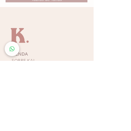
Ideal para días de playa, piscina o
escapadas tropicales, este set es una pieza
versátil que equilibra simplicidad, tendencia
y un acabado impecable.
TIENDA
SOBRE KAI
CONTACTO
POLÍTICAS, TÉRMINOS Y
CONDICIONES DE
PAGOS
BIKINIS - ZAPATOS -
ACCESORIOS
TIENDAS COSTA RICA
ESCAZÚ
Multiplaza Escazú
Tercera Etapa - Diagonal a Zara & frente a KOAJ
Teléfono
(+506)
2438-4231
WhatsApp
(+506)
8932-3217
CURRIDABAT
Multiplaza del Este
Primera Etapa - Frente a H&M