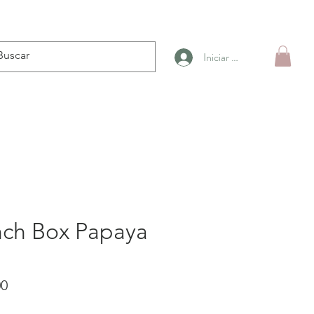
Iniciar sesión
nch Box Papaya
Precio
00