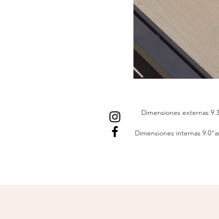
Dimensiones externas 9.3
Dimensiones internas 9.0"a
P
La
Daytrip Lunch Box de 
lonchera compacta, fun
alimentos frescos durante
térmico c