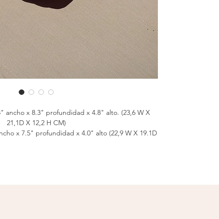
" ancho x 8.3" profundidad x 4.8" alto. (23,6 W X
21,1D X 12,2 H CM)
ncho x 7.5" profundidad x 4.0" alto (22,9 W X 19.1D
X 10,2 H CM)
eso vacío 1.0LBS (0,5 KG)
3L
es la solución perfecta para quienes buscan una
cional y duradera. Diseñada para mantener tus
 horas, esta lunch box combina el alto rendimiento
on la resistencia icónica de YETI.