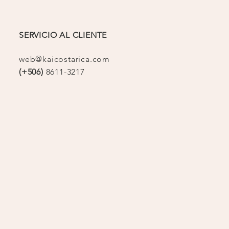
SERVICIO AL CLIENTE
web@kaicostarica.com
(+506)
8611-3217
op
o