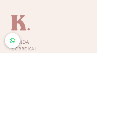
a toda costa. Si bien el imán en la tapa
incluida agrega una barrera adicional de
protección para mantener las bebidas
contenidas y evitar que el calor o el frío se
escapen, tengan en cuenta que este
componente del imán no es antiderrames.
TIENDA
Hechos de acero inoxidable de grado
SOBRE KAI
cocina, resistentes al óxido
CONTACTO
POLÍTICAS, TÉRMINOS Y
CONDICIONES DE
PAGOS
BIKINIS - ZAPATOS -
ACCESORIOS
TIENDAS COSTA RICA
ESCAZÚ
Multiplaza Escazú
Tercera Etapa - Diagonal a Zara & frente a KOAJ
Teléfono
(+506)
2438-4231
WhatsApp
(+506)
8932-3217
CURRIDABAT
Multiplaza del Este
Primera Etapa - Frente a H&M
Teléfono (+506)
2253-4065
WhatsApp (+506)
8832-3217
ALAJUELA
Plaza Real